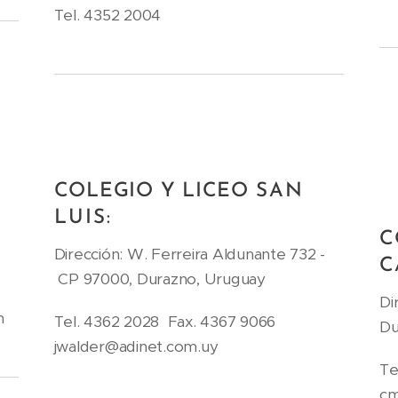
Tel. 4352 2004
COLEGIO Y LICEO
SAN
LUIS:
C
Dirección: W. Ferreira Aldunante 732 -
C
CP 97000, Durazno, Uruguay
Di
m
Tel. 4362 2028 Fax. 4367 9066
Du
jwalder@adinet.com.uy
Te
cm