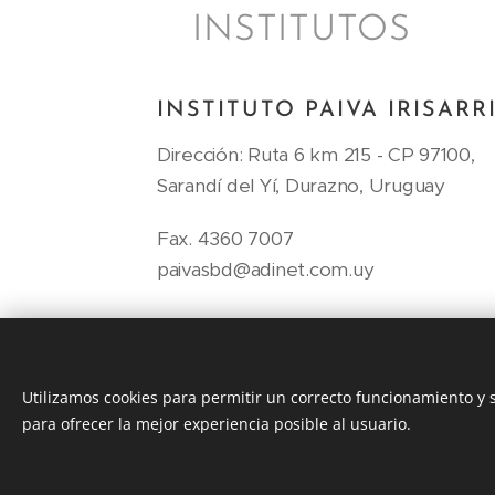
INSTITUTOS
INSTITUTO PAIVA IRISARRI
Dirección: Ruta 6 km 215 - CP 97100,
Sarandí del Yí, Durazno, Uruguay
Fax. 4360 7007
paivasbd@adinet.com.uy
Utilizamos cookies para permitir un correcto funcionamiento y
para ofrecer la mejor experiencia posible al usuario.