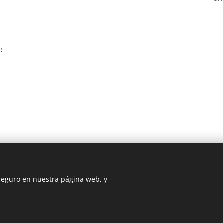
:
 seguro en nuestra página web, y
DIOCESIS FLORIDA
@ Diócesis Florida 2025
Cookies