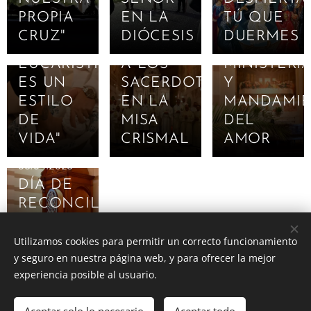
MARTÍN:
MENSAJE
06.04.2023
PROPIA
EN LA
TÚ QUE
"CELEBRAR
DEL
EUCARISTÍA
CRUZ"
DIÓCESIS
DUERMES
LA
OBISPO
SACERDOC
EUCARISTÍA
A LOS
MINISTERI
ES UN
SACERDOTES
Y
ESTILO
EN LA
MANDAMI
DE
MISA
DEL
VIDA"
CRISMAL
AMOR
05.04.2023
DÍA DE
RECONCILIACIÓN
Y
SANACIÓN
Utilizamos cookies para permitir un correcto funcionamiento
y seguro en nuestra página web, y para ofrecer la mejor
experiencia posible al usuario.
Artículos antiguos