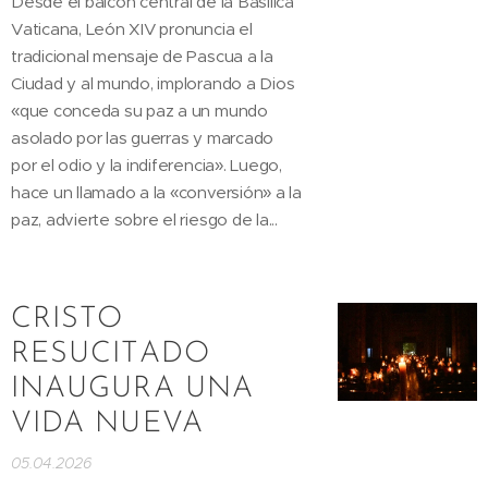
Desde el balcón central de la Basílica
Vaticana, León XIV pronuncia el
tradicional mensaje de Pascua a la
Ciudad y al mundo, implorando a Dios
«que conceda su paz a un mundo
asolado por las guerras y marcado
por el odio y la indiferencia». Luego,
hace un llamado a la «conversión» a la
paz, advierte sobre el riesgo de la...
CRISTO
RESUCITADO
INAUGURA UNA
VIDA NUEVA
05.04.2026