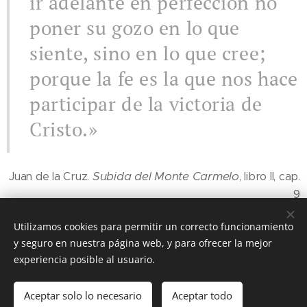
ir adelante en perfección no
poner su gozo en lo que
siente, sino en lo que cree;
porque la fe es la que nos hace
participar de la victoria de
Cristo.»
Subida del Monte Carmelo
Juan de la Cruz.
, libro II, cap.
9
Utilizamos cookies para permitir un correcto funcionamiento
y seguro en nuestra página web, y para ofrecer la mejor
Share
experiencia posible al usuario.
Aceptar solo lo necesario
Aceptar todo