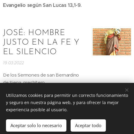
Evangelio según San Lucas 13,1-9.
JOSÉ: HOMBRE
JUSTO EN LA FE Y
EL SILENCIO
19.03.2022
De los Sermones de san Bernardino
de Siena, presbítero
FIEL CUIDADOR Y GUARDIÁN
Utilizamos cookies para permitir un correcto funcionamiento
y seguro en nuestra página web, y para ofrecer la mejor
Artículos recientes
Artículos antiguos
experiencia posible al usuario.
Aceptar solo lo necesario
Aceptar todo