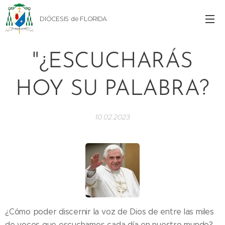
DIÓCESIS de FLORIDA
"¿ESCUCHARÁS
HOY SU PALABRA?
10.02.2023
¿Cómo poder discernir la voz de Dios de entre las miles
de voces que escuchamos cada día en nuestro mundo?