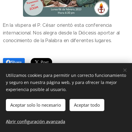
En la víspera el P. César orientó esta conferencia
internacional. Nos alegra desde la Diócesis aportar al
conocimiento de la Palabra en diferentes lugares.
Share
Utilizamos cookies para permitir un correcto funcionamiento
y seguro en nuestra página web, y para ofrecer la mejor
experiencia posible al usuario.
Aceptar solo lo necesario
Aceptar todo
DIOCESIS FLORIDA
Abrir configuración avanzada
@ Diócesis Florida 2025
Cookies