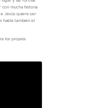
e lugar y las formas
r con mucha historia
de Jesús quiere ser
os habla también el
ra los propios