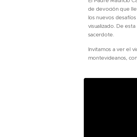
El Padre Mauricio Ca
de devoción que lle
los nuevos desafíos
visualizado. De esta
sacerdote.
Invitamos a ver el v
montevideanos, con in