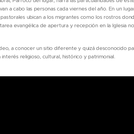
bral, Párroco del lugar, narra las particularidades de est
van a cabo las personas cada viernes del año. En un luga
 pastorales ubican a los migrantes como los rostros don
 tarea evangélica de apertura y recepción en la Iglesia n
ideo, a conocer un sitio diferente y quizá desconocido pa
terés religioso, cultural, histórico y patrimonial.