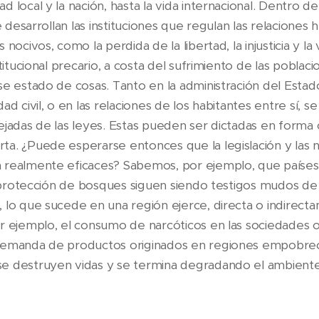
 local y la nación, hasta la vida internacional. Dentro d
se desarrollan las instituciones que regulan las relacione
nocivos, como la perdida de la libertad, la injusticia y la 
stitucional precario, a costa del sufrimiento de las poblac
e estado de cosas. Tanto en la administración del Estado
d civil, o en las relaciones de los habitantes entre sí, s
ejadas de las leyes. Estas pueden ser dictadas en forma 
a. ¿Puede esperarse entonces que la legislación y las 
 realmente eficaces? Sabemos, por ejemplo, que paíse
a protección de bosques siguen siendo testigos mudos de 
lo que sucede en una región ejerce, directa o indirectam
r ejemplo, el consumo de narcóticos en las sociedades 
demanda de productos originados en regiones empobrec
e destruyen vidas y se termina degradando el ambient