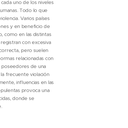
e cada uno de los niveles
s humanas. Todo lo que
violencia. Varios países
iones y en beneficio de
, como en las distintas
e registran con excesiva
correcta, pero suelen
normas relacionadas con
s poseedores de una
la frecuente violación
ente, influencias en las
opulentas provoca una
idas, donde se
e.