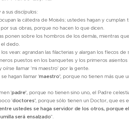
 a sus discípulos:
s ocupan la cátedra de Moisés; ustedes hagan y cumplan t
 por sus obras, porque no hacen lo que dicen.
las ponen sobre los hombros de los demás, mientras que
 el dedo.
os vean: agrandan las filacterias y alargan los flecos de
imeros puestos en los banquetes y los primeros asientos 
y oírse llamar 'mi maestro' por la gente.
 se hagan llamar '
maestro'
, porque no tienen más que u
men '
padre'
, porque no tienen sino uno, el Padre celestia
poco '
doctores'
, porque sólo tienen un Doctor, que es e
ntre ustedes se haga servidor de los otros, porque el
humilla será ensalzado
".