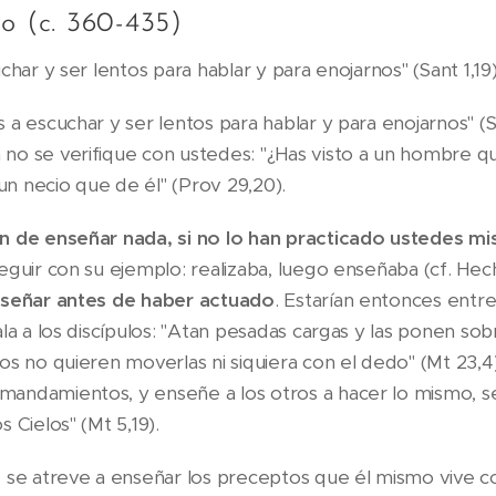
o (c. 360-435)
char y ser lentos para hablar y para enojarnos" (Sant 1,19
a escuchar y ser lentos para hablar y para enojarnos" (Sa
o se verifique con ustedes: "¿Has visto a un hombre qu
n necio que de él" (Prov 29,20).
n de enseñar nada, si no lo han practicado ustedes m
guir con su ejemplo: realizaba, luego enseñaba (cf. Hech
nseñar antes de haber actuado
. Estarían entonces entre
la a los discípulos: "Atan pesadas cargas y las ponen so
os no quieren moverlas ni siquiera con el dedo" (Mt 23,4)
andamientos, y enseñe a los otros a hacer lo mismo, s
 Cielos" (Mt 5,19).
 se atreve a enseñar los preceptos que él mismo vive co