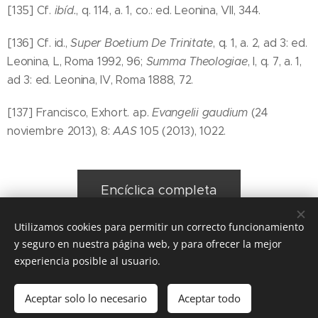
[135] Cf.
ibíd.
, q. 114, a. 1, co.: ed. Leonina, VII, 344.
[136] Cf. id.,
Super Boetium De Trinitate
, q. 1, a. 2, ad 3: ed.
Leonina, L, Roma 1992, 96;
Summa Theologiae
, I, q. 7, a. 1,
ad 3: ed. Leonina, IV, Roma 1888, 72.
[137] Francisco, Exhort. ap.
Evangelii gaudium
(24
noviembre 2013), 8:
AAS
105 (2013), 1022.
Encíclica completa
Utilizamos cookies para permitir un correcto funcionamiento
y seguro en nuestra página web, y para ofrecer la mejor
Share
experiencia posible al usuario.
Aceptar solo lo necesario
Aceptar todo