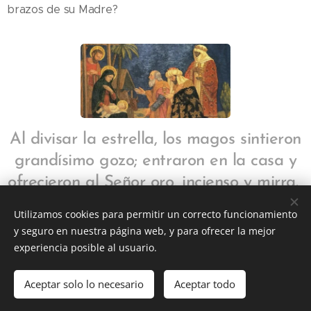
brazos de su Madre?
Al divisar la estrella, los magos sintieron
grandísimo gozo; entraron en la casa y
ofrecieron al Señor oro, incienso y mirra.
Utilizamos cookies para permitir un correcto funcionamiento
y seguro en nuestra página web, y para ofrecer la mejor
Share
experiencia posible al usuario.
Aceptar solo lo necesario
Aceptar todo
DIOCESIS FLORIDA