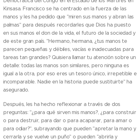
Democrática del Congo en el Estadio de los Mártires en
Kinsasa. Francisco se ha centrado en la fuerza de las
manos y les ha pedido que "miren sus manos y abran las
palmas" para después recordarles que Dios ha puesto
en sus manos el don de la vida, el futuro de la sociedad y
de este gran país. "Hermano, hermana, ¿tus manos te
parecen pequeñas y débiles, vacías e inadecuadas para
tareas tan grandes? Quisiera llamar tu atención sobre un
detalle: todas las manos son similares, pero ninguna es
igual a la otra, por eso eres un tesoro único, irrepetible e
incomparable. Nadie en la historia puede sustituirte" ha
asegurado.
Después, les ha hecho reflexionar a través de dos
preguntas: "¿para qué sirven mis manos?, ¿para construir
o para destruir, para dar o para acaparar, para amar o
para odiar?", subrayando que pueden "apretar la mano y
cerrarla y se vuelve un puño" o pueden "abrirla y