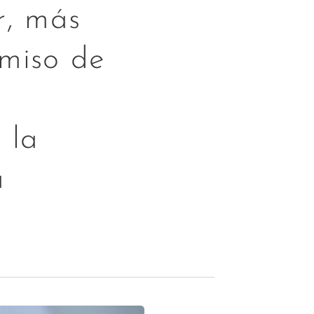
r, más
omiso de
 la
a