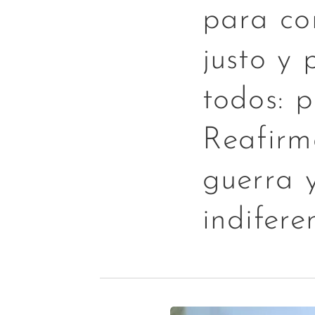
para co
justo y 
todos: p
Reafirm
guerra y
indifere