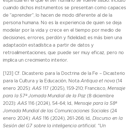
espiritual en el que el ser humano se vuelve sabio. Incluso
cuando dichos instrumentos se presentan como capaces
de "aprender", lo hacen de modo diferente al de la
persona humana. No es la experiencia de quien se deja
modelar por la vida y crece en el tiempo por medio de
decisiones, errores, perdón y fidelidad; es más bien una
adaptación estadística a partir de datos y
retroalimentaciones, que puede ser muy eficaz, pero no
implica un crecimiento interior.
[123] Cf. Dicasterio para la Doctrina de la Fe – Dicasterio
para la Cultura y la Educación, Nota
Antiqua et nova
(14
enero 2025):
AAS
117 (2025), 159-210; Francisco,
Mensaje
para la 57ª Jornada Mundial de la Paz
(8 diciembre
2023):
AAS
116 (2024), 54-64; Id.,
Mensaje para la 58ª
Jornada Mundial de las Comunicaciones Sociales
(24
enero 2024):
AAS
116 (2024), 261-266; Id.,
Discurso en la
Sesión del G7 sobre la inteligencia artificial. "Un