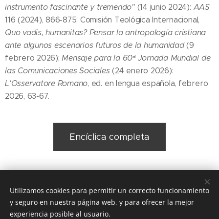
instrumento fascinante y tremendo"
(14 junio 2024):
AAS
116 (2024), 866-875; Comisión Teológica Internacional,
Quo vadis, humanitas? Pensar la antropología cristiana
ante algunos escenarios futuros de la humanidad
(9
febrero 2026);
Mensaje para la 60ª Jornada Mundial de
las Comunicaciones Sociales
(24 enero 2026):
L'Osservatore Romano
, ed. en lengua española, febrero
2026, 63-67.
Encíclica completa
Utilizamos cookies para permitir un correcto funcionamiento
y seguro en nuestra página web, y para ofrecer la mejor
Share
experiencia posible al usuario.