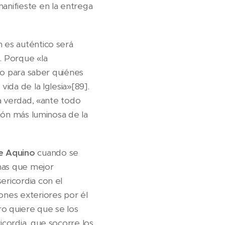
anifieste en la entrega
n es auténtico será
. Porque «la
rio para saber quiénes
vida de la Iglesia»[89].
la verdad, «ante todo
ción más luminosa de la
e Aquino
cuando se
rnas que mejor
ericordia con el
ones exteriores por él
ro quiere que se los
icordia, que socorre los