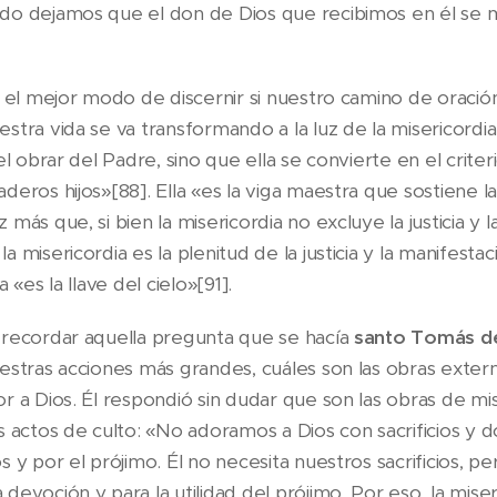
do dejamos que el don de Dios que recibimos en él se m
, el mejor modo de discernir si nuestro camino de oració
stra vida se va transformando a la luz de la misericordia
el obrar del Padre, sino que ella se convierte en el crite
eros hijos»[88]. Ella «es la viga maestra que sostiene la 
más que, si bien la misericordia no excluye la justicia y 
 misericordia es la plenitud de la justicia y la manifesta
 «es la llave del cielo»[91].
 recordar aquella pregunta que se hacía
santo Tomás d
estras acciones más grandes, cuáles son las obras exte
 a Dios. Él respondió sin dudar que son las obras de mis
s actos de culto: «No adoramos a Dios con sacrificios y d
 y por el prójimo. Él no necesita nuestros sacrificios, pe
evoción y para la utilidad del prójimo. Por eso, la miser