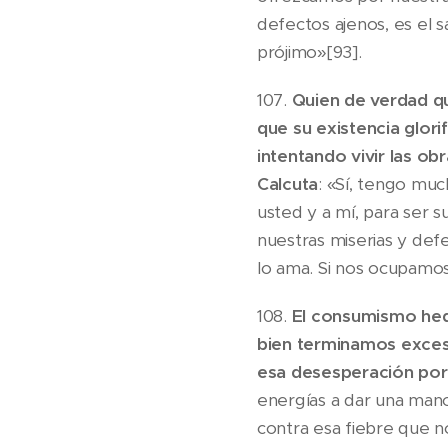
defectos ajenos, es el s
prójimo»[93].
107.
Quien de verdad qu
que su existencia glor
intentando vivir las ob
Calcuta
: «Sí, tengo muc
usted y a mí, para ser 
nuestras miserias y de
lo ama. Si nos ocupamo
108.
El consumismo hed
bien terminamos exces
esa desesperación por 
energías a dar una mano 
contra esa fiebre que 