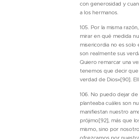
con generosidad y cuan
a los hermanos.
105. Por la misma razón
mirar en qué medida nue
misericordia no es solo 
son realmente sus verdad
Quiero remarcar una vez 
tenemos que decir que la
verdad de Dios»[90]. Ella
106. No puedo dejar de
planteaba cuáles son nu
manifiestan nuestro amor
prójimo[92], más que lo
mismo, sino por nosotros
ofrezcamos por nuestra d