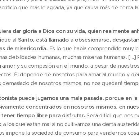
acrificio que más le agrada, ya que causa más de cerca la 
iera dar gloria a Dios con su vida, quien realmente anh
ifique al Santo, está llamado a obsesionarse, desgasta
ras de misericordia.
Es lo que había comprendido muy 
has debilidades humanas, muchas miserias humanas. […] P
su amor y su compasión en el mundo, a pesar de nuestro
fectos. Él depende de nosotros para amar al mundo y d
s demasiado de nosotros mismos, no nos quedará tiemp
onista puede jugarnos una mala pasada, porque en la 
ivamente concentrados en nosotros mismos, en nues
tener tiempo libre para disfrutar.
Será difícil que nos
a los que están mal si no cultivamos una cierta austerid
nos impone la sociedad de consumo para vendernos cosa