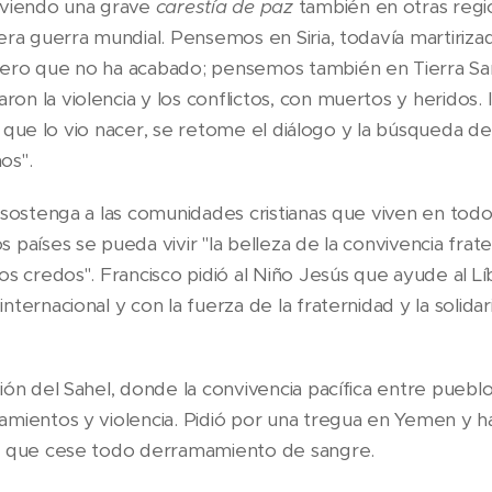
iviendo una grave
carestía de paz
también en otras regi
era guerra mundial. Pensemos en Siria, todavía martiriza
ero que no ha acabado; pensemos también en Tierra Sa
n la violencia y los conflictos, con muertos y heridos.
rra que lo vio nacer, se retome el diálogo y la búsqueda d
os".
 sostenga a las comunidades cristianas que viven en todo
 países se pueda vivir "la belleza de la convivencia fra
s credos". Francisco pidió al Niño Jesús que ayude al Lí
ternacional y con la fuerza de la fraternidad y la solid
ón del Sahel, donde la convivencia pacífica entre pueblo
mientos y violencia. Pidió por una tregua en Yemen y hac
a que cese todo derramamiento de sangre.