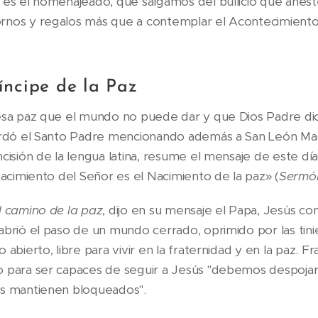
 es el homenajeado, que salgamos del bullicio que anest
rnos y regalos más que a contemplar el Acontecimiento:
íncipe de la Paz
esa paz que el mundo no puede dar y que Dios Padre di
cordó el Santo Padre mencionando además a San León Ma
cisión de la lengua latina, resume el mensaje de este día
Nacimiento del Señor es el Nacimiento de la paz» (
Sermó
l camino de la paz
, dijo en su mensaje el Papa, Jesús co
abrió el paso de un mundo cerrado, oprimido por las tini
abierto, libre para vivir en la fraternidad y en la paz. F
o para ser capaces de seguir a Jesús "debemos despojar
os mantienen bloqueados".