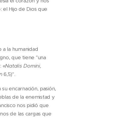
esia el corazón y nos
 el Hijo de Dios que
o a la humanidad
gno, que tiene "una
: «
Natalis Domini,
n
6,5)".
n su encarnación, pasión,
eblas de la enemistad y
rancisco nos pidió que
nos de las cargas que