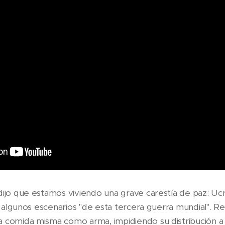
ijo que estamos viviendo una grave carestía de paz: Ucrani
no, algunos escenarios "de esta tercera guerra mundial". 
a comida misma como arma, impidiendo su distribución a