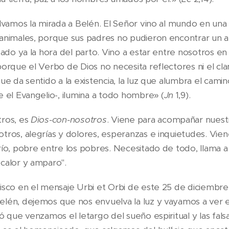
olvamos la mirada a Belén. El Señor vino al mundo en una
animales, porque sus padres no pudieron encontrar un a
gado ya la hora del parto. Vino a estar entre nosotros en e
porque el Verbo de Dios no necesita reflectores ni el c
ue da sentido a la existencia, la luz que alumbra el camin
e el Evangelio-, ilumina a todo hombre» (
Jn
1,9).
tros, es
Dios-con-nosotros
. Viene para acompañar nuestr
tros, alegrías y dolores, esperanzas e inquietudes. Vie
río, pobre entre los pobres. Necesitado de todo, llama a
calor y amparo".
isco en el mensaje Urbi et Orbi de este 25 de diciembr
lén, dejemos que nos envuelva la luz y vayamos a ver e
ó que venzamos el letargo del sueño espiritual y las fals