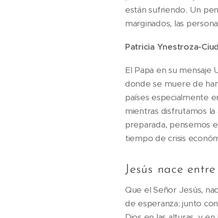
están sufriendo. Un pen
marginados, las persona
Patricia Ynestroza-Ciu
El Papa en su mensaje U
donde se muere de hamb
países especialmente en
mientras disfrutamos la
preparada, pensemos en 
tiempo de crisis económic
Jesús nace entre
Que el Señor Jesús, nac
de esperanza; junto con 
Dios en las alturas, y en