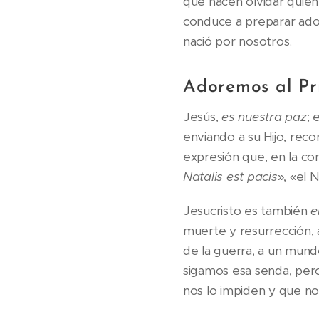
que hacen olvidar quién
conduce a preparar ado
nació por nosotros.
Adoremos al Pr
Jesús,
es nuestra paz
; 
enviando a su Hijo, re
expresión que, en la con
Natalis est pacis
», «el 
Jesucristo es también
e
muerte y resurrección, 
de la guerra, a un mundo 
sigamos esa senda, per
nos lo impiden y que n