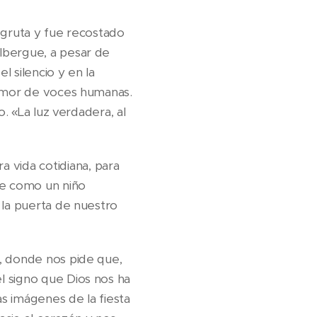
 gruta y fue recostado
lbergue, a pesar de
l silencio y en la
lamor de voces humanas.
o. «La luz verdadera, al
a vida cotidiana, para
ne como un niño
 la puerta de nuestro
e, donde nos pide que,
l signo que Dios nos ha
as imágenes de la fiesta