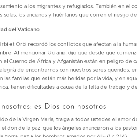
samiento a los migrantes y refugiados. También en el c
s solas, los ancianos y huérfanos que corren el riesgo d
dad del Vaticano
rbi et Orbi recordó los conflictos que afectan a la human
re. Al mencionar Ucrania, dijo que desde que comenzó 
 el Cuerno de África y Afganistán están en peligro de ca
 alegría de encontrarnos con nuestros seres queridos, e
las familias que están más heridas por la vida, y en aqu
a, tienen dificultades a causa de la falta de trabajo y de
 nosotros: es Dios con nosotros
ido de la Virgen María, traiga a todos ustedes el amor d
el don de la paz, que los ángeles anunciaron a los pastor
 la tierra, paz a los hombres amados por él!» (
Lc
2,14).