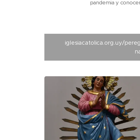
pandemia y conocemo
iglesiacatolica.org.uy/per
n