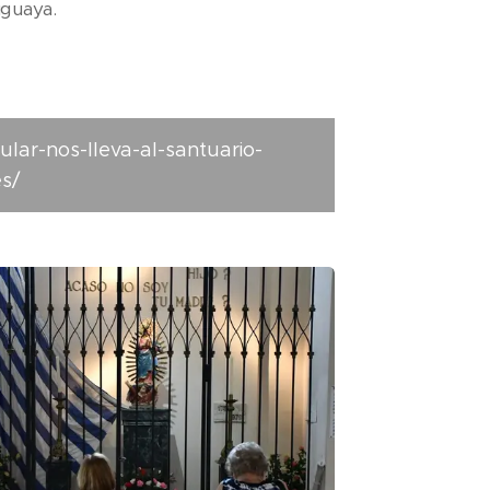
uguaya.
lar-nos-lleva-al-santuario-
s/