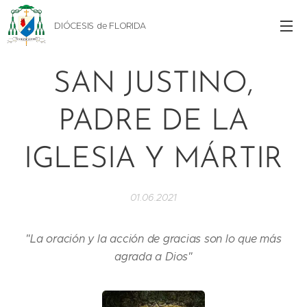
DIÓCESIS de FLORIDA
SAN JUSTINO,
PADRE DE LA
IGLESIA Y MÁRTIR
01.06.2021
"La oración y la acción de gracias son lo que más
agrada a Dios"