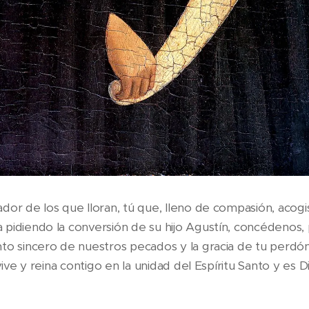
dor de los que lloran, tú que, lleno de compasión, acogi
pidiendo la conversión de su hijo Agustín, concédenos, p
to sincero de nuestros pecados y la gracia de tu perdó
vive y reina contigo en la unidad del Espíritu Santo y es Di