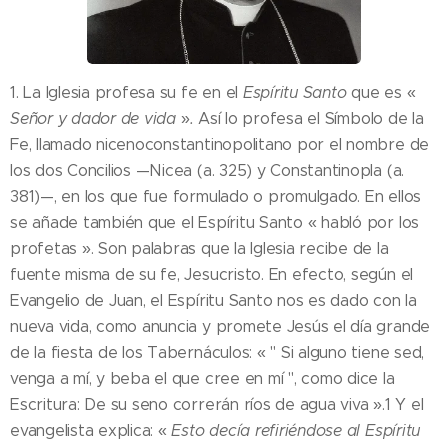
1. La Iglesia profesa su fe en el
Espíritu Santo
que es «
Señor y dador de vida
»
.
Así lo profesa el Símbolo de la
Fe, llamado nicenoconstantinopolitano por el nombre de
los dos Concilios —Nicea (a. 325) y Constantinopla (a.
381)—, en los que fue formulado o promulgado. En ellos
se añade también que el Espíritu Santo « habló por los
profetas ». Son palabras que la Iglesia recibe de la
fuente misma de su fe, Jesucristo. En efecto, según el
Evangelio de Juan, el Espíritu Santo nos es dado con la
nueva vida, como anuncia y promete Jesús el día grande
de la fiesta de los Tabernáculos: « " Si alguno tiene sed,
venga a mí, y beba el que cree en mí ", como dice la
Escritura: De su seno correrán ríos de agua viva ».1 Y el
evangelista explica: «
Esto decía refiriéndose al Espíritu