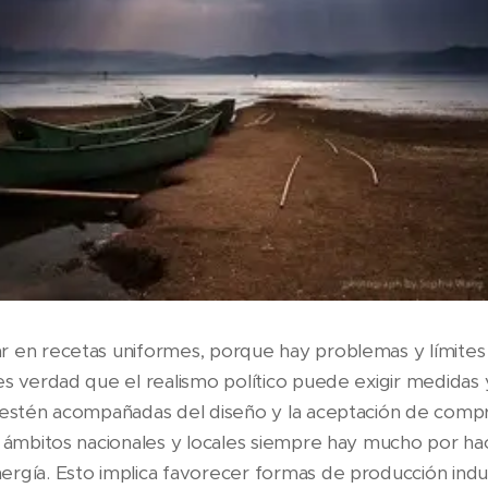
r en recetas uniformes, porque hay problemas y límites
es verdad que el realismo político puede exigir medidas
e estén acompañadas del diseño y la aceptación de comp
s ámbitos nacionales y locales siempre hay mucho por h
rgía. Esto implica favorecer formas de producción indu