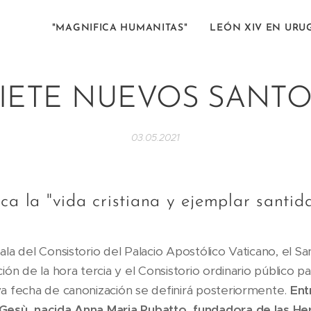
"MAGNIFICA HUMANITAS"
LEÓN XIV EN URU
IETE NUEVOS SANT
03.05.2021
ca la "vida cristiana y ejemplar santida
ala del Consistorio del Palacio Apostólico Vaticano, el S
ión de la hora tercia y el Consistorio ordinario público p
ya fecha de canonización se definirá posteriormente.
Ent
 Gesù, nacida Anna Maria Rubatto, fundadora de las He