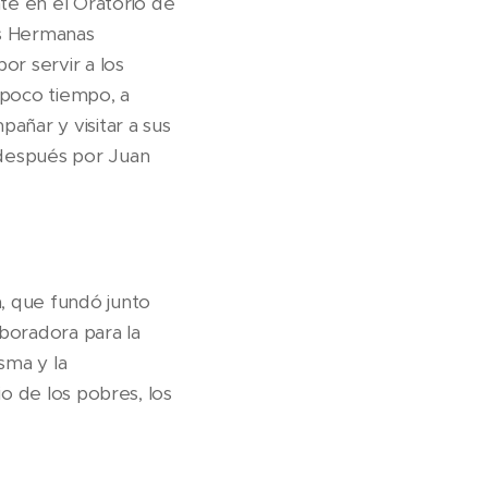
te en el Oratorio de
as Hermanas
or servir a los
 poco tiempo, a
añar y visitar a sus
 después por Juan
a, que fundó junto
aboradora para la
sma y la
cio de los pobres, los