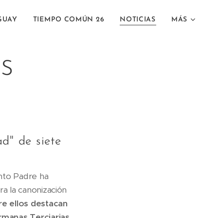
GUAY
TIEMPO COMÚN 26
NOTICIAS
MÁS
OS
d" de siete
anto Padre ha
ara la canonización
re ellos destacan
rmanas Terciarias