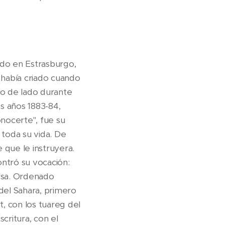
ido en Estrasburgo,
o había criado cuando
do de lado durante
s años 1883-84,
onocerte", fue su
 toda su vida. De
 que le instruyera.
ontró su vocación:
iosa. Ordenado
 del Sahara, primero
, con los tuareg del
critura, con el