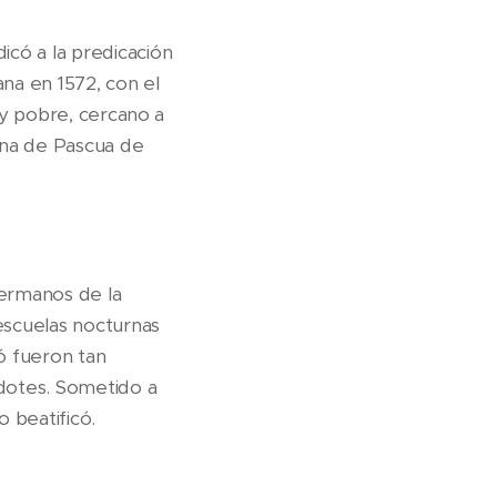
icó a la predicación
ana en 1572, con el
o y pobre, cercano a
ana de Pascua de
Hermanos de la
escuelas nocturnas
ió fueron tan
dotes. Sometido a
o beatificó.