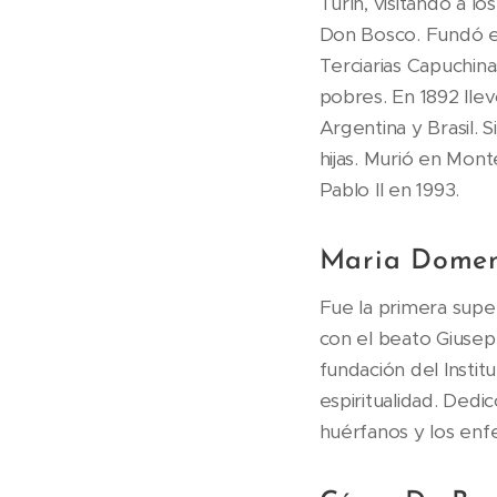
Turín, visitando a 
Don Bosco. Fundó en
Terciarias Capuchina
pobres. En 1892 llev
Argentina y Brasil. 
hijas. Murió en Mon
Pablo II en 1993.
Maria Domen
Fue la primera super
con el beato Giusepp
fundación del Instit
espiritualidad. Dedic
huérfanos y los enf