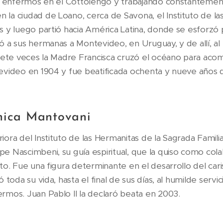
los enfermos en el Cottolengo y trabajando constantemen
 la ciudad de Loano, cerca de Savona, el Instituto de l
s y luego partió hacia América Latina, donde se esforzó p
ó a sus hermanas a Montevideo, en Uruguay, y de allí, al
Siete veces la Madre Francisca cruzó el océano para acomp
tevideo en 1904 y fue beatificada ochenta y nueve años
ica Mantovani
iora del Instituto de las Hermanitas de la Sagrada Famili
e Nascimbeni, su guía espiritual, que la quiso como col
uto. Fue una figura determinante en el desarrollo del cari
ó toda su vida, hasta el final de sus días, al humilde servi
ermos. Juan Pablo II la declaró beata en 2003.