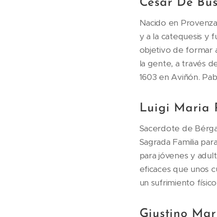
César De Bu
Nacido en Provenza 
y a la catequesis y 
objetivo de formar a
la gente, a través 
1603 en Aviñón. Pab
Luigi Maria 
Sacerdote de Bérgam
Sagrada Familia par
para jóvenes y adult
eficaces que unos c
un sufrimiento físico
Giustino Mari