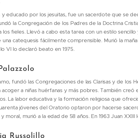
s
y educado por los jesuitas, fue un sacerdote que se ded
fundó la Congregación de los Padres de la Doctrina Cristi
 los fieles. Llevó a cabo esta tarea con un estilo sencill
de una catequesis fácilmente comprensible. Murió la mañ
lo VI lo declaró beato en 1975.
Palazzolo
o, fundó las Congregaciones de las Clarisas y de los 
a acoger a niñas huérfanas y más pobres. También creó 
os. La labor educativa y la formación religiosa que ofrec
uarenta jóvenes del Oratorio optaron por hacerse sacer
 y moral, murió a la edad de 58 años. En 1963 Juan XXIII l
a Russolillo