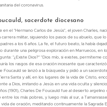
nitaria del coronavirus.
oucauld, sacerdote diocesano
e en el "Hermano Carlos de Jesús", el joven Charles, nac
carrera militar, siguiendo los pasos de su abuelo, que l
dres a los 6 años. La fe, el futuro beato, la había deja
ro durante una peligrosa exploración en Marruecos, en lo
gunta: "¿Existe Dios?" "Dios mío, si existes, permíteme c
uiría los rasgos de esa oración incesante que caracterizó
e Foucauld se lanzó a la búsqueda y pidió a un sacerdote
erra Santa y allí, en los lugares de la vida de Cristo, enc
nte a Dios, imitando a Jesús en una vida oculta y silenc
ños (1901), Charles De Foucauld fue al desierto argelino
 entre los más pobres, y luego más al sur, a Tamanrasset
 vida de oración, meditando continuamente la Sagrada Es