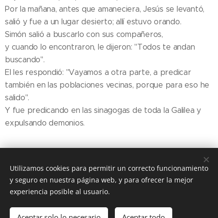
Por la mañana, antes que amaneciera, Jesús se levantó,
salió y fue a un lugar desierto; allí estuvo orando.
Simón salió a buscarlo con sus compañeros,
y cuando lo encontraron, le dijeron: "Todos te andan
buscando".
El les respondió: "Vayamos a otra parte, a predicar
también en las poblaciones vecinas, porque para eso he
salido".
Y fue predicando en las sinagogas de toda la Galilea y
expulsando demonios.
Utilizamos cookies para permitir un correcto funcionamiento
y seguro en nuestra página web, y para ofrecer la mejor
Share
experiencia posible al usuario.
Aceptar solo lo necesario
Aceptar todo