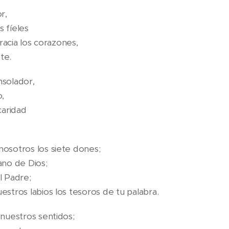
r,
s fíeles
gracia los corazones,
te.
solador,
o,
caridad
osotros los siete dones;
ano de Dios;
l Padre;
stros labios los tesoros de tu palabra.
 nuestros sentidos;