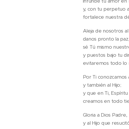
infunde tu amor en 
y, con tu perpetuo au
fortalece nuestra dé
Aleja de nosotros a
danos pronto la paz
sé Tú mismo nuestro
y puestos bajo tu di
evitaremos todo lo 
Por Ti conozcamos a
y también al Hijo;
y que en Ti, Espírit
creamos en todo ti
Gloria a Dios Padre,
y al Hijo que resucit