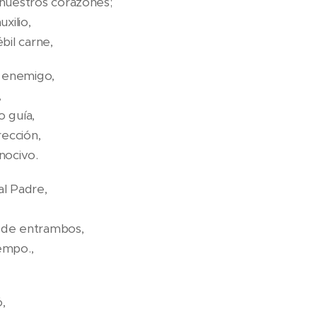
nuestros corazones;
xilio,
bil carne,
l enemigo,
,
 guía,
rección,
nocivo.
l Padre,
u de entrambos,
empo.,
ó,