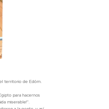
el territorio de Edóm.
 Egipto para hacernos
ida miserable!".
ieron a la gente, y así