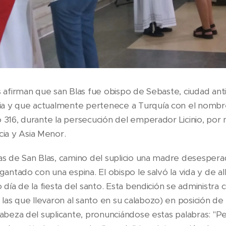
es afirman que san Blas fue obispo de Sebaste, ciudad a
a y que actualmente pertenece a Turquía con el nombre 
o 316, durante la persecución del emperador Licinio, por
ia y Asia Menor.
as de San Blas, camino del suplicio una madre desesperad
agantado con una espina. El obispo le salvó la vida y de al
o día de la fiesta del santo. Esta bendición se administra 
as que llevaron al santo en su calabozo) en posición de
cabeza del suplicante, pronunciándose estas palabras: "P