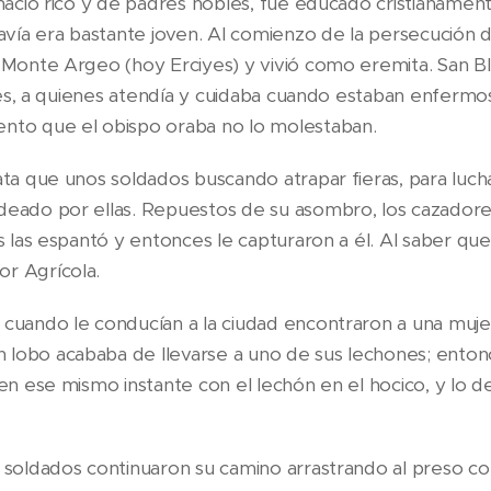
s nació rico y de padres nobles, fue educado cristianame
ía era bastante joven. Al comienzo de la persecución de 
l Monte Argeo (hoy Erciyes) y vivió como eremita. San Bl
vajes, a quienes atendía y cuidaba cuando estaban enfermo
ento que el obispo oraba no lo molestaban.
ata que unos soldados buscando atrapar fieras, para lucha
deado por ellas. Repuestos de su asombro, los cazadore
s las espantó y entonces le capturaron a él. Al saber que 
r Agrícola.
 cuando le conducían a la ciudad encontraron a una muj
lobo acababa de llevarse a uno de sus lechones; entonce
 en ese mismo instante con el lechón en el hocico, y lo de
s soldados continuaron su camino arrastrando al preso co