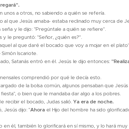
regará".
n unos a otros, no sabiendo a quién se refería.
ulo al que Jesús amaba- estaba reclinado muy cerca de J
seña y le dijo: "Pregúntale a quién se refiere".
s y le preguntó: "Señor, ¿quién es?".
 aquel al que daré el bocado que voy a mojar en el plat
e Simón Iscariote.
ado, Satanás entró en él. Jesús le dijo entonces:
"Realiz
mensales comprendió por qué le decía esto.
rgado de la bolsa común, algunos pensaban que Jesús 
a fiesta", o bien que le mandaba dar algo a los pobres.
 recibir el bocado, Judas salió.
Ya era de noche.
 Jesús dijo: "
Ahora
el Hijo del hombre ha sido glorificad
do en él, también lo glorificará en sí mismo, y lo hará muy