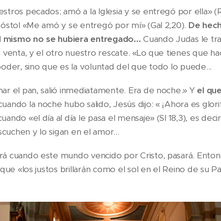
tros pecados; amó a la Iglesia y se entregó por ella» (Rm
óstol «Me amó y se entregó por mí» (Gal 2,20).
De hech
él mismo no se hubiera entregado...
Cuando Judas le tra
 venta, y el otro nuestro rescate. «Lo que tienes que ha
oder, sino que es la voluntad del que todo lo puede...
ar el pan, salió inmediatamente. Era de noche.» Y
el qu
ando la noche hubo salido, Jesús dijo: « ¡Ahora es glorif
do «el día al día le pasa el mensaje» (Sl 18,3), es decir,
scuchen y lo sigan en el amor...
 cuando este mundo vencido por Cristo, pasará. Entonce
que «los justos brillarán como el sol en el Reino de su Pa