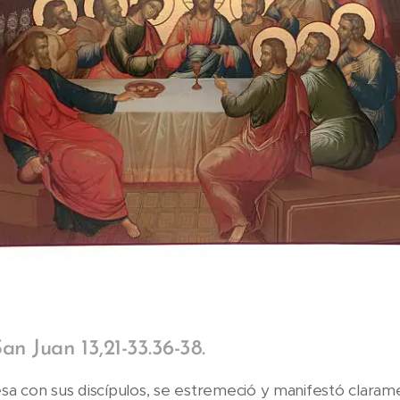
n Juan 13,21-33.36-38.
sa con sus discípulos, se estremeció y manifestó clara