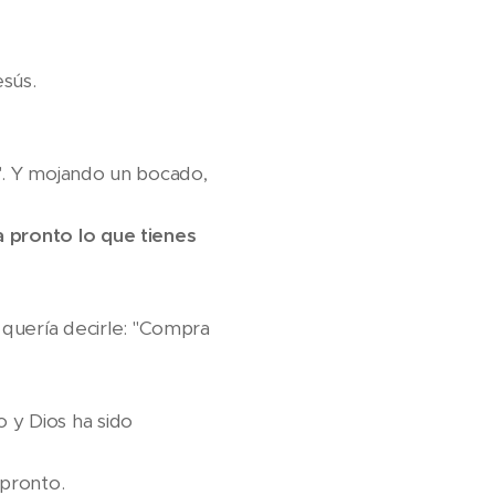
esús.
o". Y mojando un bocado,
a pronto lo que tienes
quería decirle: "Compra
o y Dios ha sido
 pronto.