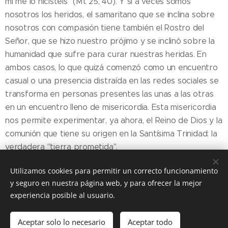
mí me lo hicisteis" (Mt 25, 40). Y si a veces somos
nosotros los heridos, el samaritano que se inclina sobre
nosotros con compasión tiene también el Rostro del
Señor, que se hizo nuestro prójimo y se inclinó sobre la
humanidad que sufre para curar nuestras heridas. En
ambos casos, lo que quizá comenzó como un encuentro
casual o una presencia distraída en las redes sociales se
transforma en personas presentes las unas a las otras
en un encuentro lleno de misericordia. Esta misericordia
nos permite experimentar, ya ahora, el Reino de Dios y la
comunión que tiene su origen en la Santísima Trinidad: la
verdadera "tierra prometida".
Utilizamos cookies para permitir un correcto funcionamiento
y seguro en nuestra página web, y para ofrecer la mejor
Share
experiencia posible al usuario.
Aceptar solo lo necesario
Aceptar todo