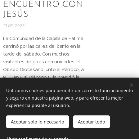
ENCUENTRO CON
JESÚS
13.05.2023
La Comunidad de la Capilla de Fátima
caminó por las calles del barrio en la
tarde del sábado. Con muchos
visitantes de otras comunidades, el
Obispo Diocesano junto al Párroco, al
P. Juan y al Diácono Luis presidió la
Eucaristía.
Utilizamos cookies para permitir un correcto funcionamiento
y seguro en nuestra página web, y para ofrecer la mejor
Artículos recientes
Artículos antiguos
experiencia posible al usuario.
Aceptar solo lo necesario
Aceptar todo
DIOCESIS FLORIDA